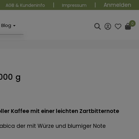
|
|
Anmelden
AGB & Kundeninfo
Impressum
0
Blog
000 g
ler Kaffee mit einer leichten Zartbitternote
rabica der mit Würze und blumiger Note