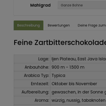
Mahlgrad
Ganze Bohne
Beschreibung
Bewertungen
Deine Frage zum 
Feine Zartbitterschokolade
Lage:
Ijen Plateau, East Java Isl
Anbauhöhe:
900 m - 1.500 m
Arabica Typ:
Typica
Erntezeit:
Oktober bis November
Aufbereitung:
gewaschen, in der Sonne 
Aroma:
würzig, nussig, tabaknoten