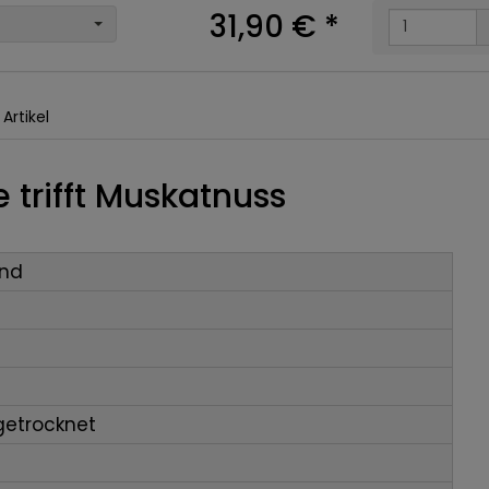
31,90 €
*
Artikel
 trifft Muskatnuss
and
getrocknet