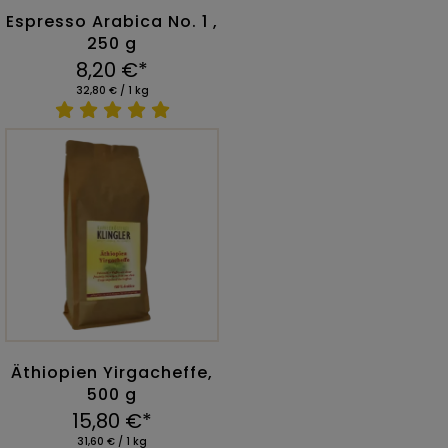
Espresso Arabica No. 1 ,
250 g
8,20 €*
32,80 € / 1 kg
Äthiopien Yirgacheffe,
500 g
15,80 €*
31,60 € / 1 kg