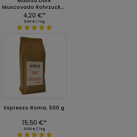
MauiSu Dark
Muscovado Rohrzucker
500g
4,20 €*
8,40 € / 1 kg
Espresso Roma, 500 g
15,50 €*
31,00 € / 1 kg