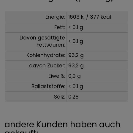
Energie:
1603 kj / 377 kcal
Fett:
< 0,1 g
Davon gesättigte
< 0,1 g
Fettsäuren:
Kohlenhydrate:
93,2 g
davon Zucker:
93,2 g
Eiweiß:
0,9 g
Ballaststoffe:
< 0,1 g
Salz:
0.28
andere Kunden haben auch