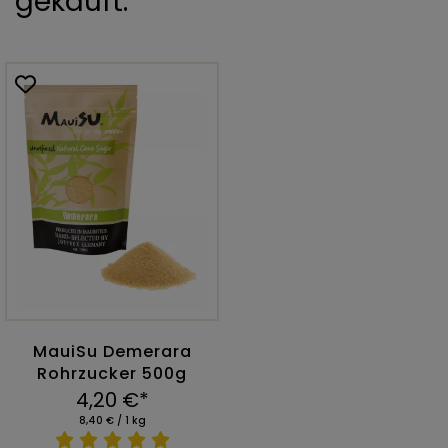
gekauft:
MauiSu Demerara
Rohrzucker 500g
4,20 €*
8,40 € / 1 kg