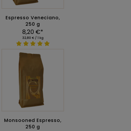
Espresso Veneciano,
250 g
8,20 €*
32,80 € / 1 kg
Monsooned Espresso,
250 g