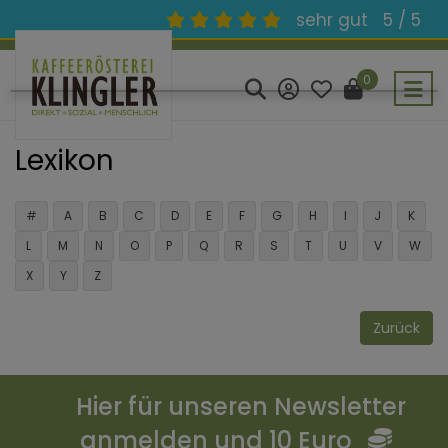
sehr gut
5 / 5
0
Lexikon
#
A
B
C
D
E
F
G
H
I
J
K
L
M
N
O
P
Q
R
S
T
U
V
W
X
Y
Z
Zurück
Hier für unseren Newsletter
anmelden und 10 Euro