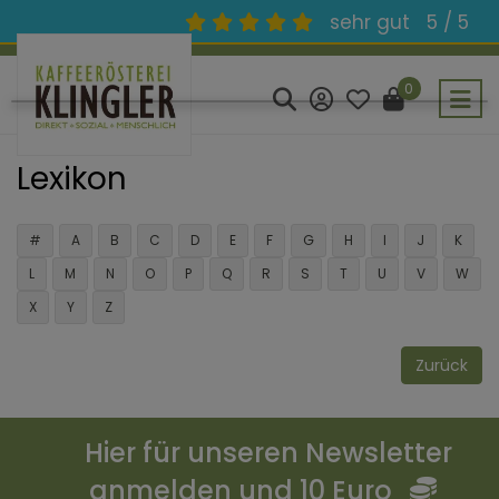
sehr gut
5 / 5
0
Lexikon
#
A
B
C
D
E
F
G
H
I
J
K
L
M
N
O
P
Q
R
S
T
U
V
W
X
Y
Z
Zurück
Hier für unseren Newsletter
anmelden und 10 Euro