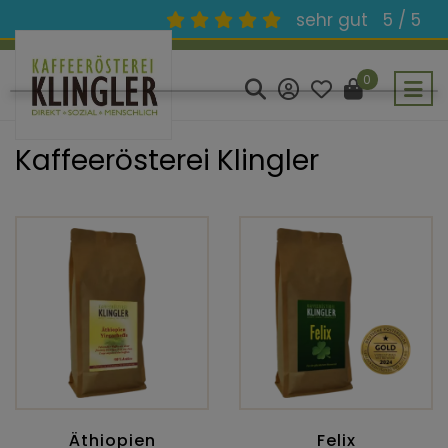
sehr gut
5 / 5
0
Kaffeerösterei Klingler
Äthiopien
Felix