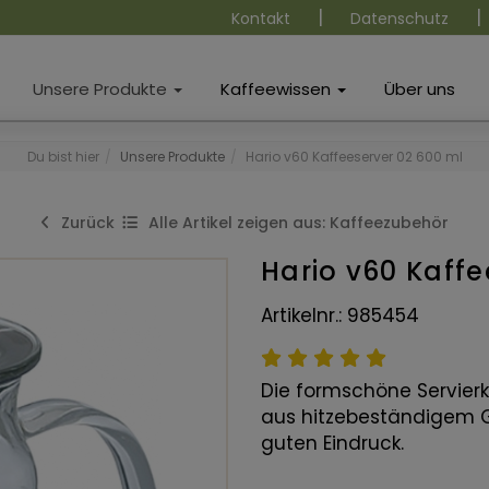
|
|
Kontakt
Datenschutz
Unsere Produkte
Kaffeewissen
Über uns
Du bist hier
Unsere Produkte
Hario v60 Kaffeeserver 02 600 ml
Zurück
Alle Artikel zeigen aus: Kaffeezubehör
Hario v60 Kaffe
Artikelnr.: 985454
Die formschöne Servierk
aus hitzebeständigem G
guten Eindruck.