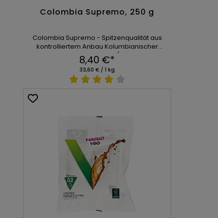
Colombia Supremo, 250 g
Colombia Supremo - Spitzenqualität aus
kontrolliertem Anbau Kolumbianischer
Holchlandarabica (FNC ...
8,40 €*
33,60 € / 1 kg