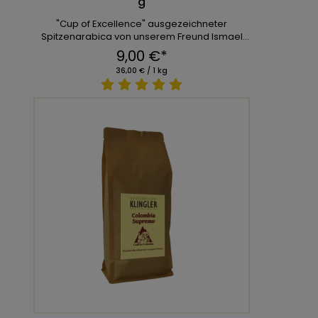
g
"Cup of Excellence" ausgezeichneter
Spitzenarabica von unserem Freund Ismael
Andrade. Vollmundig i ...
9,00 €*
36,00 € / 1 kg