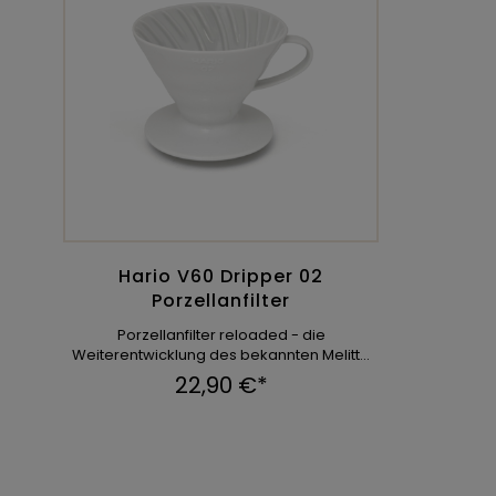
Hario V60 Dripper 02
Porzellanfilter
Porzellanfilter reloaded - die
Weiterentwicklung des bekannten Melitta
Filters. ...
22,90 €*