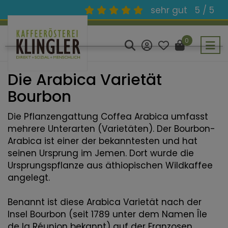
sehr gut
5 / 5
0
Die Arabica Varietät
Bourbon
Die Pflanzengattung
Coffea Arabica
umfasst
mehrere Unterarten (Varietäten). Der Bourbon-
Arabica ist einer der bekanntesten und hat
seinen Ursprung im Jemen. Dort wurde die
Ursprungspflanze aus äthiopischen Wildkaffee
angelegt.
Benannt ist diese Arabica Varietät nach der
Insel Bourbon (seit 1789 unter dem Namen Île
de la Réunion bekannt) auf der Franzosen