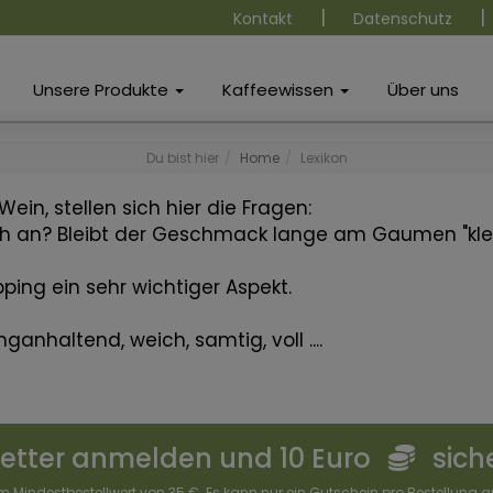
|
|
Kontakt
Datenschutz
Unsere Produkte
Kaffeewissen
Über uns
Du bist hier
Home
Lexikon
ein, stellen sich hier die Fragen:
ich an? Bleibt der Geschmack lange am Gaumen "kl
ping ein sehr wichtiger Aspekt.
anganhaltend, weich, samtig, voll ....
letter anmelden und 10 Euro
sich
em Mindestbestellwert von 35 €. Es kann nur ein Gutschein pro Bestellung