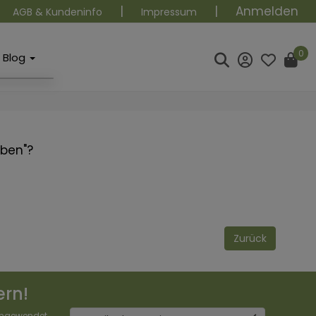
|
|
Anmelden
AGB & Kundeninfo
Impressum
0
Blog
eben"?
Zurück
ern!
 angewendet